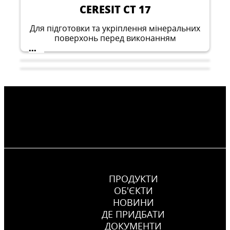
CERESIT CT 17
Для підготовки та укріплення мінеральних
поверхонь перед виконанням
опоряджувальних робіт всередині та зовні
...
будівель
ПРОДУКТИ
ОБ'ЄКТИ
НОВИНИ
ДЕ ПРИДБАТИ
CERESIT IN 10
ДОКУМЕНТИ