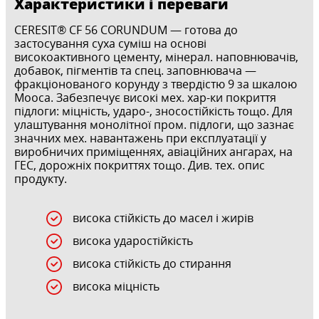
Характеристики і переваги
CERESIT® CF 56 CORUNDUM — готова до
застосування суха суміш на основі
високоактивного цементу, мінерал. наповнювачів,
добавок, пігментів та спец. заповнювача —
фракціонованого корунду з твердістю 9 за шкалою
Мооса. Забезпечує високі мех. хар-ки покриття
підлоги: міцність, ударо-, зносостійкість тощо. Для
улаштування монолітної пром. підлоги, що зазнає
значних мех. навантажень при експлуатації у
виробничих приміщеннях, авіаційних ангарах, на
ГЕС, дорожніх покриттях тощо. Див. тех. опис
продукту.
висока стійкість до масел і жирів
висока ударостійкість
висока стійкість до стирання
висока міцність