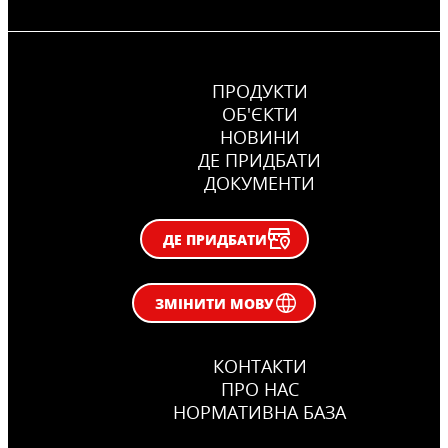
ПРОДУКТИ
ОБ'ЄКТИ
НОВИНИ
ДЕ ПРИДБАТИ
ДОКУМЕНТИ
CERESIT CM 11 PLUS
Клеюча суміш для облицювання
ДЕ ПРИДБАТИ
поверхонь керамічними і
керамогранітними плитками
...
ЗМІНИТИ МОВУ
КОНТАКТИ
ПРО НАС
НОРМАТИВНА БАЗА