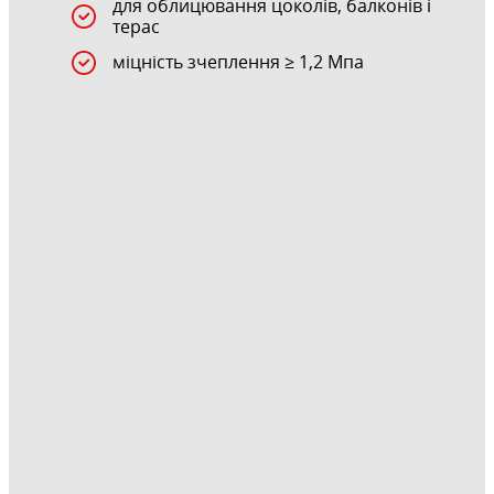
для облицювання цоколів, балконів і
терас
міцність зчеплення ≥ 1,2 Мпа