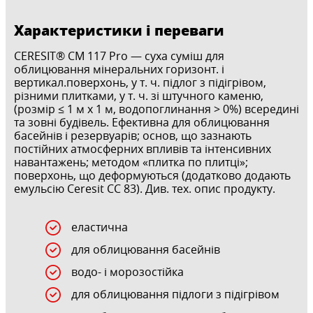
Характеристики і переваги
CERESIT® CМ 117 Pro — суха суміш для
облицювання мінеральних горизонт. і
вертикал.поверхонь, у т. ч. підлог з підігрівом,
різними плитками, у т. ч. зі штучного каменю,
(розмір ≤ 1 м х 1 м, водопоглинання > 0%) всередині
та зовні будівель. Ефективна для облицювання
басейнів і резервуарів; основ, що зазнають
постійних атмосферних впливів та інтенсивних
навантажень; методом «плитка по плитці»;
поверхонь, що деформуються (додатково додають
емульсію Ceresit CC 83). Див. тех. опис продукту.
еластична
для облицювання басейнів
водо- і морозостійка
для облицювання підлоги з підігрівом