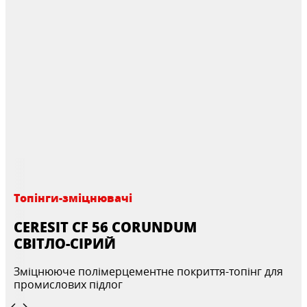
Топінги-зміцнювачі
CERESIT CF 56 CORUNDUM
СВІТЛО-СІРИЙ
Зміцнююче полімерцементне покриття-топінг для
промислових підлог