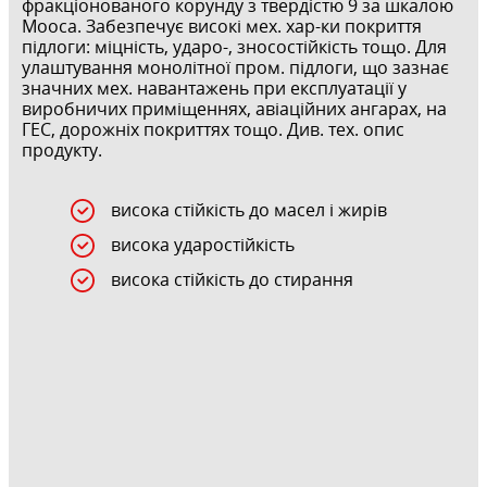
фракціонованого корунду з твердістю 9 за шкалою
Мооса. Забезпечує високі мех. хар-ки покриття
підлоги: міцність, ударо-, зносостійкість тощо. Для
улаштування монолітної пром. підлоги, що зазнає
значних мех. навантажень при експлуатації у
виробничих приміщеннях, авіаційних ангарах, на
ГЕС, дорожніх покриттях тощо. Див. тех. опис
продукту.
висока стійкість до масел і жирів
висока ударостійкість
висока стійкість до стирання