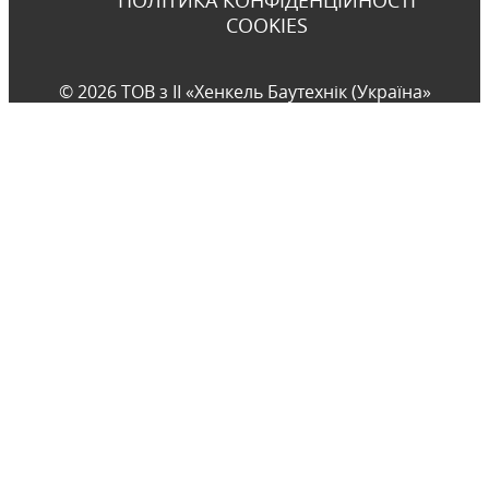
COOKIES
© 2026 ТОВ з ІІ «Хенкель Баутехнік (Україна»