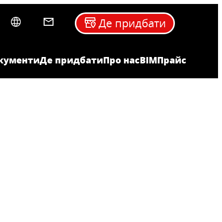
Де придбати
кументи
Де придбати
Про нас
BIM
Прайс