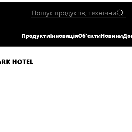
Продукти
Інновація
Об'єкти
Новини
До
ARK HOTEL