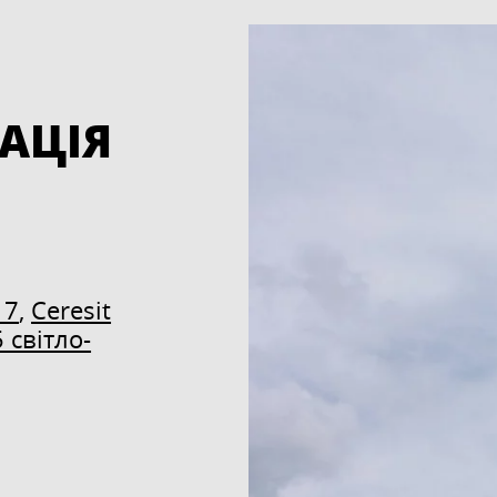
АЦІЯ
17
,
Ceresit
 світло-