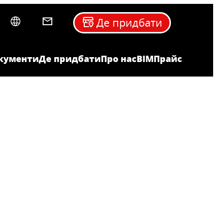
Де придбати
кументи
Де придбати
Про нас
BIM
Прайс