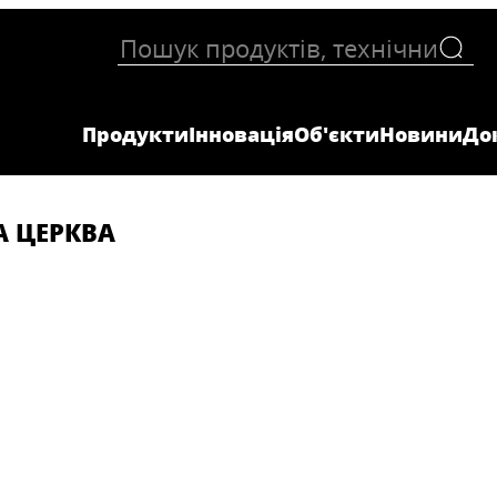
Продукти
Інновація
Об'єкти
Новини
До
А ЦЕРКВА