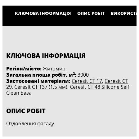
КЛЮЧОВА ІНФОРМАЦІЯ
ОПИС РОБІТ
ВИКОРИСТА
КЛЮЧОВА ІНФОРМАЦІЯ
Регіон/місто:
Житомир
2
Загальна площа робіт, м
:
3000
Застосовані матеріали:
Ceresit CT 17
,
Ceresit CT
29
,
Ceresit CT 137 (1,5 мм)
,
Ceresit CT 48 Silicone Self
Clean База
ОПИС РОБІТ
Оздоблення фасаду