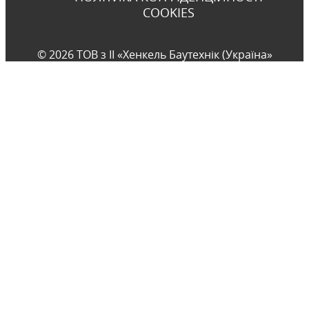
COOKIES
© 2026 ТОВ з ІІ «Хенкель Баутехнік (Україна»