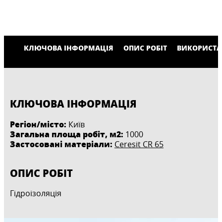
КЛЮЧОВА ІНФОРМАЦІЯ
ОПИС РОБІТ
ВИКОРИСТА
КЛЮЧОВА ІНФОРМАЦІЯ
Регіон/місто:
Київ
Загальна площа робіт, м2:
1000
Застосовані матеріали:
Ceresit CR 65
ОПИС РОБІТ
Гідроізоляція