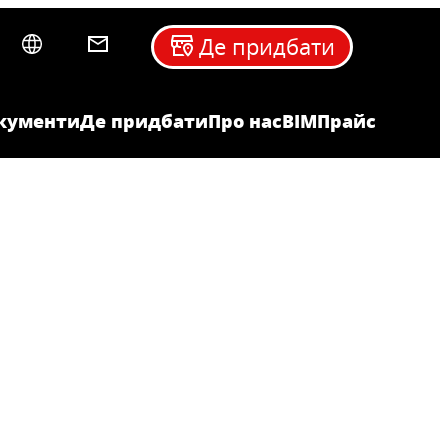
Де придбати
кументи
Де придбати
Про нас
BIM
Прайс