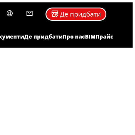
Де придбати
кументи
Де придбати
Про нас
BIM
Прайс