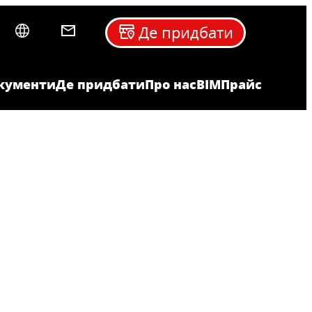
Де придбати
кументи
Де придбати
Про нас
BIM
Прайс