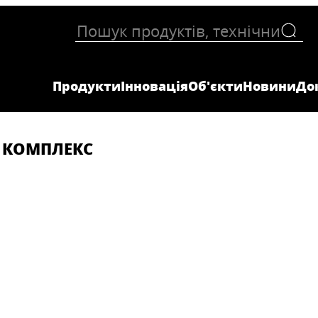
Продукти
Інновація
Об'єкти
Новини
До
 КОМПЛЕКС