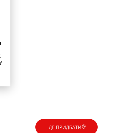
я
к
х
у
ДЕ ПРИДБАТИ