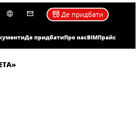
Де придбати
кументи
Де придбати
Про нас
BIM
Прайс
ЕТА»