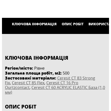
КЛЮЧОВА ІНФОРМАЦІЯ
ОПИС РОБІТ
ВИКОРИСТА
КЛЮЧОВА ІНФОРМАЦІЯ
Регіон/місто:
Рівне
Загальна площа робіт, м2:
500
Застосовані матеріали:
Ceresit CT 83 Strong
Fix
,
Ceresit CT 85 Flex
,
Ceresit CT 16 Pro
Qurtzcontact
,
Ceresit CT 60 ACRYLIC ELASTIC База (1,0
мм)
ОПИС РОБІТ