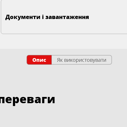
Документи і завантаження
Опис
Як використовувати
 переваги