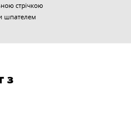
ьною стрічкою
и шпателем
 з