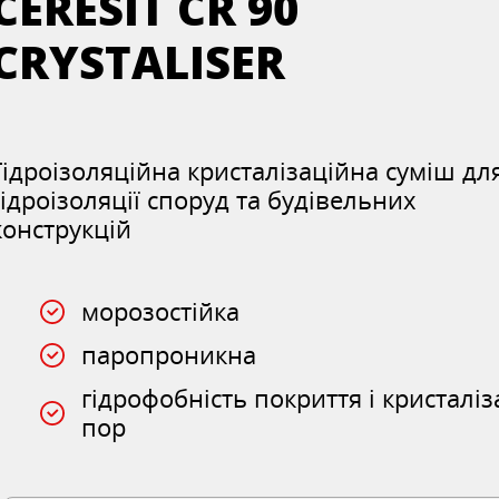
CERESIT CR 90
CRYSTALISER
Гідроізоляційна кристалізаційна суміш дл
гідроізоляції споруд та будівельних
конструкцій
морозостійка
паропроникна
гідрофобність покриття і кристаліз
пор