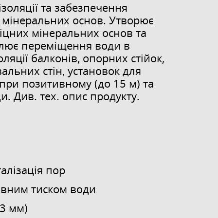
ізоляції та забезпечення
 мінеральних основ. Утворює
іцних мінеральних основ та
влює переміщення води в
оляції балконів, опорних стійок,
двальних стін, установок для
при позитивному (до 15 м) та
и. Див. тех. опис продукту.
талізація пор
ивним тиском води
3 мм)