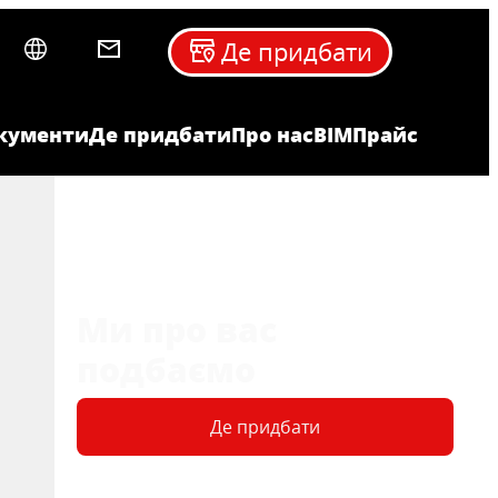
Де придбати
кументи
Де придбати
Про нас
BIM
Прайс
Ми про вас
подбаємо
Де придбати