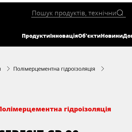
Продукти
Інновація
Об'єкти
Новини
До
я
Полімерцементна гідроізоляція
Полімерцементна гідроізоляція