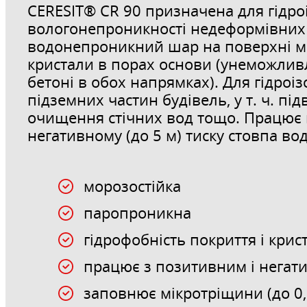
CERESIT® CR 90 призначена для гідро
вологонепроникності недеформівних
водонепроникний шар на поверхні м
кристали в порах основи (унеможли
бетоні в обох напрямках). Для гідроіз
підземних частин будівель, у т. ч. пі
очищення стічних вод тощо. Працює 
негативному (до 5 м) тиску стовпа вод
морозостійка
паропроникна
гідрофобність покриття і крис
працює з позитивним і негат
заповнює мікротріщини (до 0,