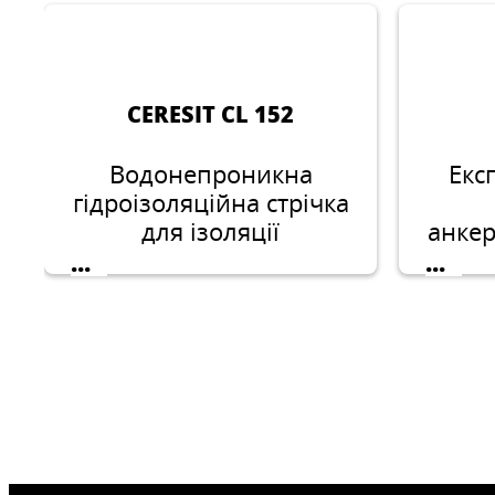
CERESIT CL 152
Водонепроникна
Екс
гідроізоляційна стрічка
для ізоляції
анкер
конструкційних і
зупи
...
...
деформаційних швів,
во
примикань та
проходження
Запо
комунікацій
5
дод
щеб