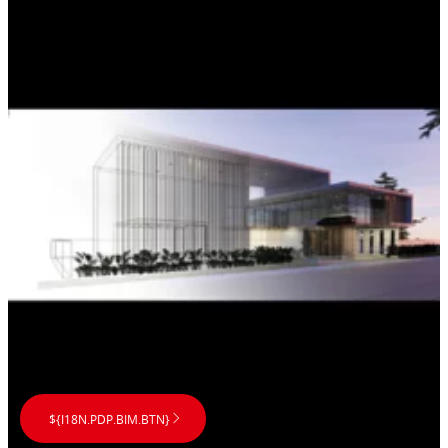
CERESIT CM 49 WHITE
Високоеластична спеціальна клеюча
суміш для плитки з великим запасом
міцності
...
${I18N.PDP.BIM.BTN}