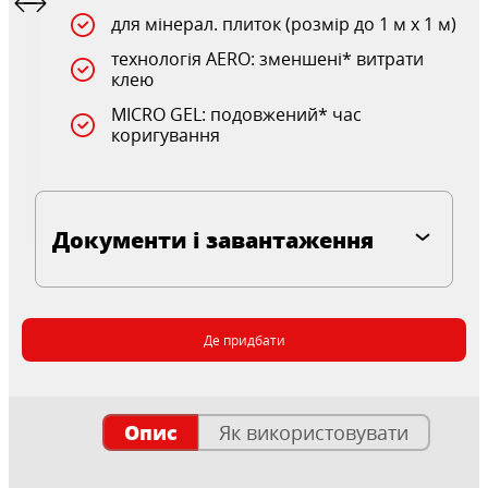
для мінерал. плиток (розмір до 1 м х 1 м)
технологія AERO: зменшені* витрати
клею
MICRO GEL: подовжений* час
коригування
Документи і завантаження
Де придбати
Опис
Як використовувати