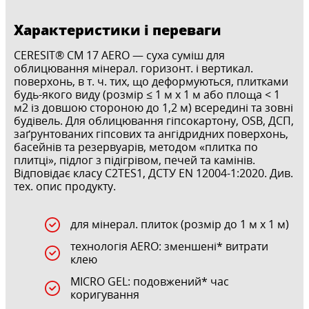
Характеристики і переваги
CERESIT® CМ 17 AERO — суха суміш для
облицювання мінерал. горизонт. і вертикал.
поверхонь, в т. ч. тих, що деформуються, плитками
будь-якого виду (розмір ≤ 1 м х 1 м або площа < 1
м2 із довшою стороною до 1,2 м) всередині та зовні
будівель. Для облицювання гіпсокартону, OSB, ДСП,
заґрунтованих гіпсових та ангідридних поверхонь,
басейнів та резервуарів, методом «плитка по
плитці», підлог з підігрівом, печей та камінів.
Відповідає класу C2TES1, ДСТУ EN 12004-1:2020. Див.
тех. опис продукту.
для мінерал. плиток (розмір до 1 м х 1 м)
технологія AERO: зменшені* витрати
клею
MICRO GEL: подовжений* час
коригування