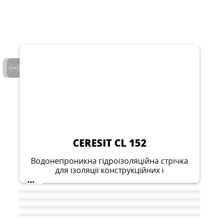
CERESIT CL 152
Водонепроникна гідроізоляційна стрічка
для ізоляції конструкційних і
деформаційних швів, примикань та
...
проходження комунікацій