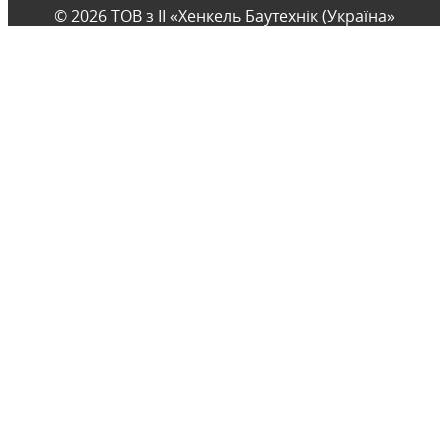
© 2026 ТОВ з ІІ «Хенкель Баутехнік (Україна»