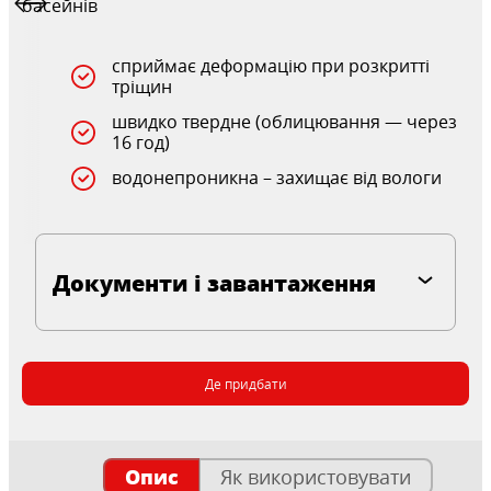
басейнів
сприймає деформацію при розкритті
тріщин
швидко твердне (облицювання — через
16 год)
водонепроникна – захищає від вологи
Документи і завантаження
Де придбати
Опис
Як використовувати