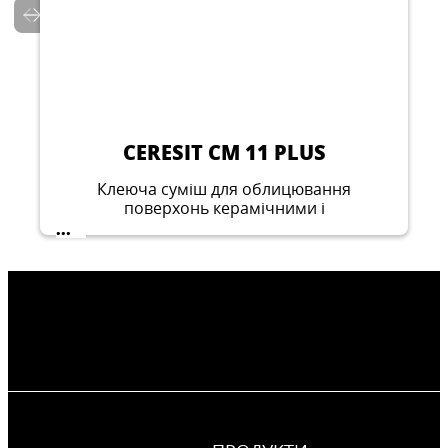
CERESIT CL 51
CERESIT CE 40 AQUASTATIC
Самовирівнювальна суміш для
Гідроізоляційна однокомпонентна
механізованого та ручного нанесення
Еластичний водостійкий кольоровий шов
мастика для гідроізоляції поверхонь
...
(1-6 мм)
всередині приміщень, які експлуатуються
...
...
у вологому середовищі, окрім басейнів
CERESIT CM 11 PLUS
Клеюча суміш для облицювання
поверхонь керамічними і
керамогранітними плитками
...