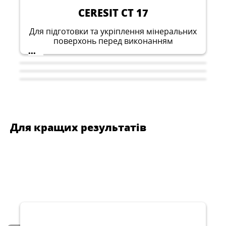
CERESIT CT 17
Для підготовки та укріплення мінеральних
поверхонь перед виконанням
опоряджувальних робіт всередині та зовні
...
будівель
Для кращих результатів
CERESIT CN 68