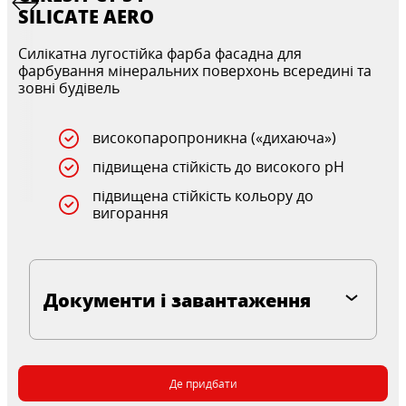
SILICATE AERO
Силікатна лугостійка фарба фасадна для
фарбування мінеральних поверхонь всередині та
зовні будівель
високопаропроникна («дихаюча»)
підвищена стійкість до високого pH
підвищена стійкість кольору до
вигорання
Документи і завантаження
Де придбати