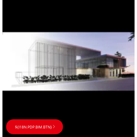
${I18N.PDP.BIM.BTN}