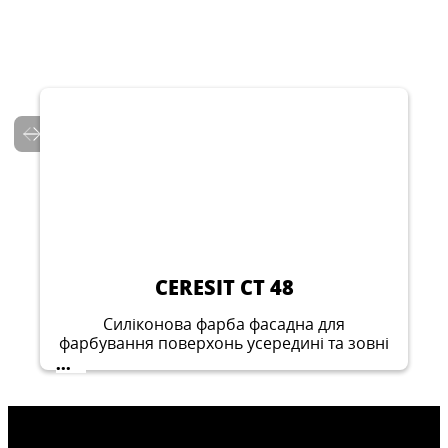
CERESIT CT 137
Штукатурка декоративна «камінцева»
...
CERESIT CT 48
Силіконова фарба фасадна для
фарбування поверхонь усередині та зовні
будівель
...