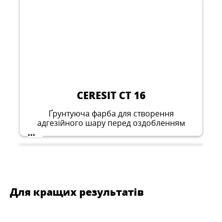
CERESIT CT 16
Ґрунтуюча фарба для створення
адгезійного шару перед оздобленням
тонкошаровими штукатурками та
...
фарбами
Для кращих результатів