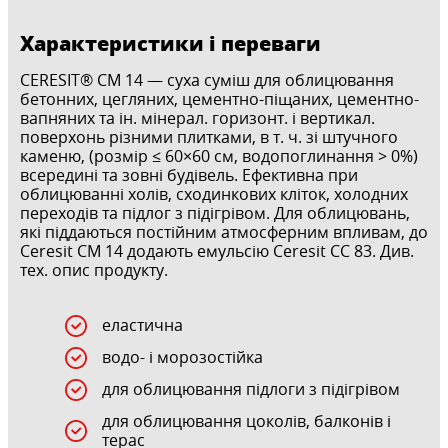
Характеристики і переваги
CERESIT® CM 14 — суха суміш для облицювання
бетонних, цегляних, цементно-піщаних, цементно-
вапняних та ін. мінерал. горизонт. і вертикал.
поверхонь різними плитками, в т. ч. зі штучного
каменю, (розмір ≤ 60×60 см, водопоглинання > 0%)
всередині та зовні будівель. Ефективна при
облицюванні холів, сходинкових кліток, холодних
переходів та підлог з підігрівом. Для облицювань,
які піддаються постійним атмосферним впливам, до
Ceresit CM 14 додають емульсію Ceresit CC 83. Див.
тех. опис продукту.
еластична
водо- і морозостійка
для облицювання підлоги з підігрівом
для облицювання цоколів, балконів і
терас