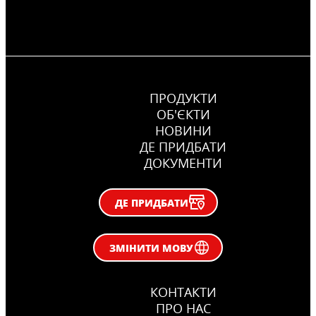
ПРОДУКТИ
ОБ'ЄКТИ
НОВИНИ
ДЕ ПРИДБАТИ
ДОКУМЕНТИ
CERESIT CM 22
Високоеластична клеюча суміш для
ДЕ ПРИДБАТИ
плитки великого формату
...
ЗМІНИТИ МОВУ
КОНТАКТИ
ПРО НАС