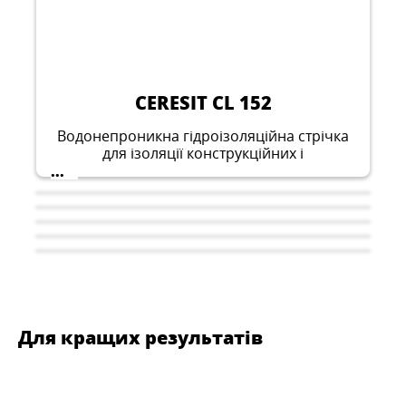
CERESIT CL 152
Водонепроникна гідроізоляційна стрічка
для ізоляції конструкційних і
деформаційних швів, примикань та
...
проходження комунікацій
Для кращих результатів