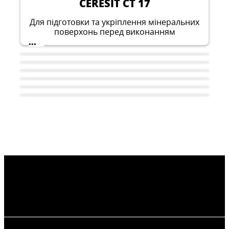
CERESIT CT 17
Для підготовки та укріплення мінеральних
поверхонь перед виконанням
опоряджувальних робіт всередині та зовні
...
будівель
CERESIT CM 17
CERESIT CL 51