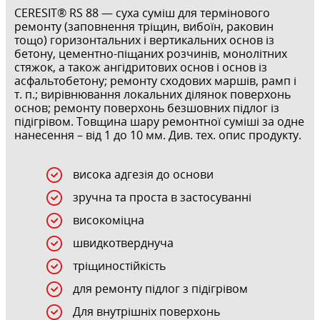
CERESIT® RS 88 — суха суміш для термінового
ремонту (заповнення тріщин, вибоїн, раковин
тощо) горизонтальних і вертикальних основ із
бетону, цементно-піщаних розчинів, монолітних
стяжок, а також ангідритових основ і основ із
асфальтобетону; ремонту сходових маршів, рамп і
т. п.; вирівнювання локальних ділянок поверхонь
основ; ремонту поверхонь безшовних підлог із
підігрівом. Товщина шару ремонтної суміші за одне
нанесення – від 1 до 10 мм. Див. тех. опис продукту.
висока адгезія до основи
зручна та проста в застосуванні
високоміцна
швидкотверднуча
тріщиностійкість
для ремонту підлог з підігрівом
Для внутрішніх поверхонь