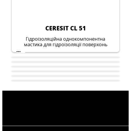
CERESIT CL 51
Гідроізоляційна однокомпонентна
мастика для гідроізоляції поверхонь
всередині приміщень, які експлуатуються
...
у вологому середовищі, окрім басейнів