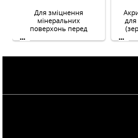
Для зміцнення
Акр
мінеральних
для
поверхонь перед
(зе
фарбуванням, а також
підг
...
...
виконанням інших
пере
видів
опоряджувальних
робіт