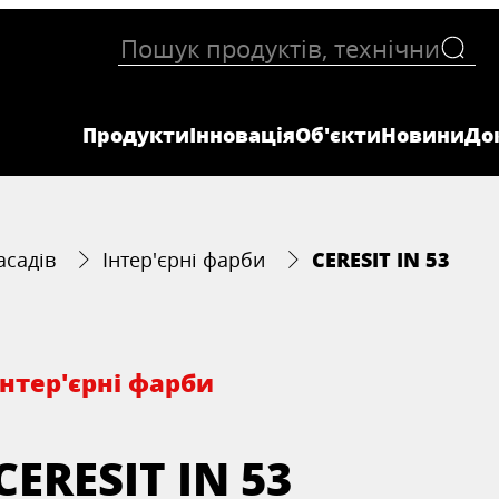
Продукти
Інновація
Об'єкти
Новини
До
CERESIT IN 53
асадів
Інтер'єрні фарби
Інтер'єрні фарби
CERESIT IN 53