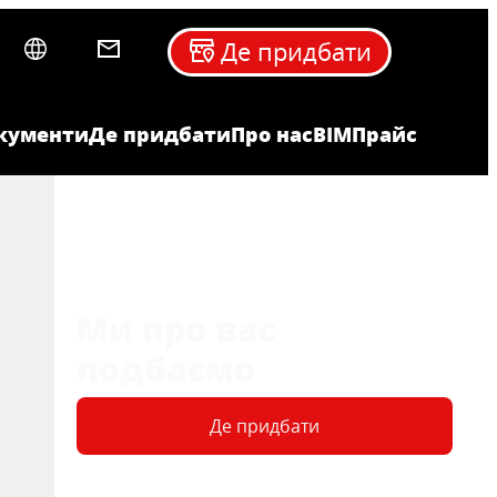
Де придбати
кументи
Де придбати
Про нас
BIM
Прайс
Ми про вас
подбаємо
Де придбати