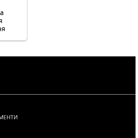
а
я
ня
у,
і
в на
новах
МЕНТИ