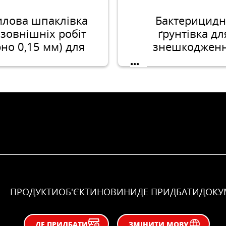
илова шпаклівка
Бактерицидн
 зовнішніх робіт
ґрунтівка дл
рно 0,15 мм) для
знешкоджен
отовки поверхонь
плісняви, мох
...
д опорядженням
лишайників 
мікроорганізмі
мінеральних ос
ПРОДУКТИ
ОБ'ЄКТИ
НОВИНИ
ДЕ ПРИДБАТИ
ДОКУ
ДЕ ПРИДБАТИ
ЗМІНИТИ МОВУ