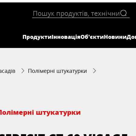
Продукти
Інновація
Об'єкти
Новини
До
асадів
Полімерні штукатурки
Полімерні штукатурки