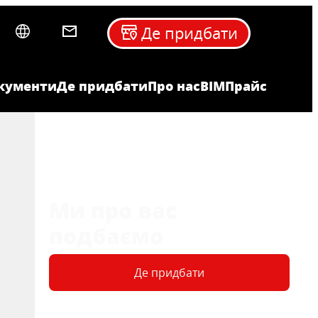
Де придбати
кументи
Де придбати
Про нас
BIM
Прайс
Ми про вас
подбаємо
Де придбати