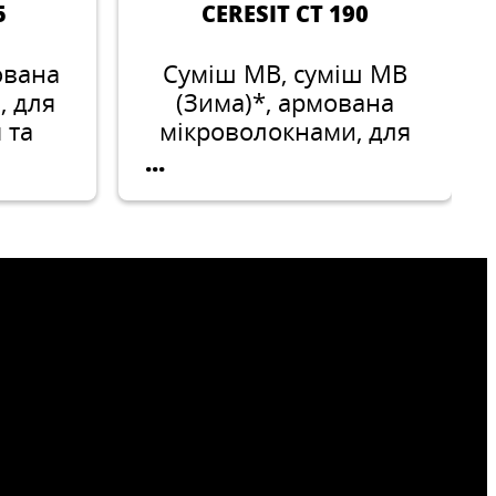
5
CERESIT CT 190
ована
Суміш МВ, суміш МВ
, для
(Зима)*, армована
 та
мікроволокнами, для
приклеювання та
...
ьних
захисту плит з
енні
мінеральної вати при
ль і
утепленні фасадів
будівель