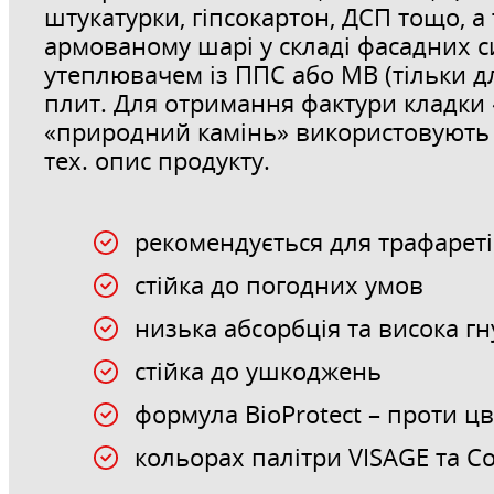
штукатурки, гіпсокартон, ДСП тощо, а
армованому шарі у складі фасадних си
утеплювачем із ППС або МВ (тільки дл
плит. Для отримання фактури кладки 
«природний камінь» використовують 
тех. опис продукту.
рекомендується для трафарет
стійка до погодних умов
низька абсорбція та висока гн
стійка до ушкоджень
формула BioProtect – проти цв
кольорах палітри VISAGE та Co