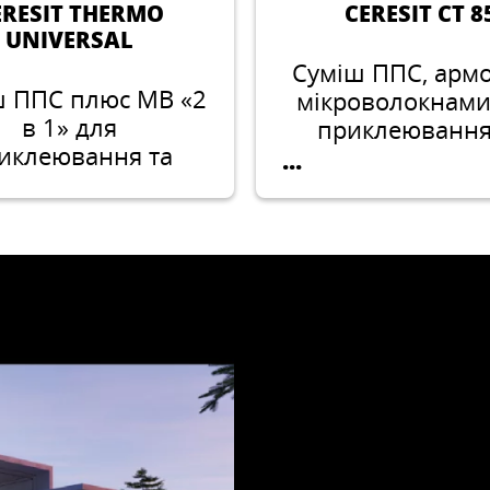
ERESIT THERMO
CERESIT CT 8
UNIVERSAL
Суміш ППС, арм
ш ППС плюс МВ «2
мікроволокнами
в 1» для
приклеювання
иклеювання та
захисту
...
армування
пінополістирол
полістирольних і
плит при утепл
раловатних плит
фасадів будіве
утепленні фасадів
споруд
дівель і споруд