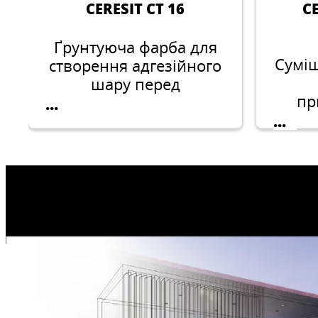
CERESIT CT 16
C
Ґрунтуюча фарба для
Сумі
створення адгезійного
шару перед
пр
оздобленням
...
...
тонкошаровими
піно
штукатурками та
міне
фарбами
при 
бу