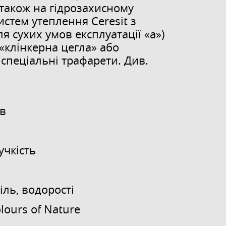
 також на гідрозахисному
стем утеплення Ceresit з
я сухих умов експлуатації «а»)
«клінкерна цегла» або
спеціальні трафарети. Див.
ів
учкість
іль, водорості
lours of Nature