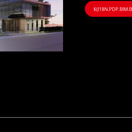
${I18N.PDP.BIM.